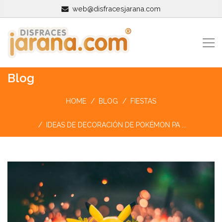
web@disfracesjarana.com
Blog
HOME
BLOG
FIESTAS
IDEAS DE DECORACIÓN DE POKÉMON PA ...