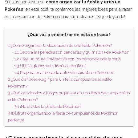
Si estás pensando en
cómo organizar tu fiesta y eres un
Pokefan
, en este post, te contamos las mejores ideas para arrasar
en la decoración de Pokémon para cumpleaños. ¡Sigue leyendo!
¿Qué vas a encontrar en esta entrada?
1
¿Cómo organizar la decoración de una fiesta Pokémon?
1.1
Decora las paredes con pancartas y guirnaldas de Pokémon
1.2
Crea un mural interactivo con los personajes de la serie
1.3
Utiliza globos con diseños temáticos
1.4
Prepara una mesa de dulces inspirada en Pokémon
2
¿Qué disfraces elegir para un feliz cumpleaños al estilo
Pokémon?
3
¿Qué actividades y juegos organizar en una fiesta de cumpleaños
estilo Pokémon?
3.1
¡No olvides la piñata de Pokémon!
4
¡Disfruta organizando la fiesta de cumpleaños de Pokémon
perfecta!