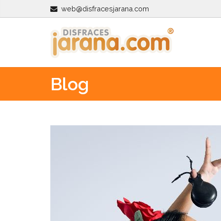
web@disfracesjarana.com
Blog