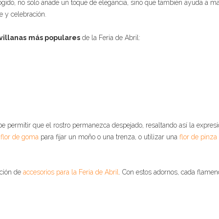
cogido, no solo añade un toque de elegancia, sino que también ayuda a m
e y celebración.
illanas
más populares
de la Feria de Abril:
e permitir que el rostro permanezca despejado, resaltando así la expresi
a
flor de goma
para fijar un moño o una trenza, o utilizar una
flor de pinza
cción de
accesorios para la Feria de Abril
. Con estos adornos, cada flamen