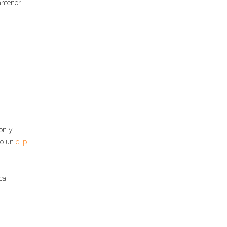
antener
ón y
o un
clip
ca